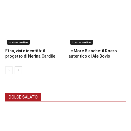
In vino veritas
In vino veritas
Etna, vini e identità: il
Le More Bianche: il Roero
progetto di Nerina Cardile
autentico di Ale Bovio
DOLCE SALATO