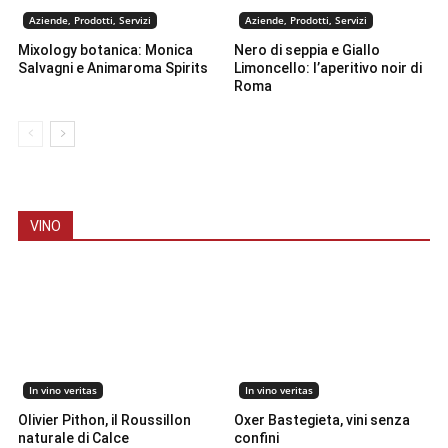
Aziende, Prodotti, Servizi
Aziende, Prodotti, Servizi
Mixology botanica: Monica
Nero di seppia e Giallo
Salvagni e Animaroma Spirits
Limoncello: l’aperitivo noir di
Roma
VINO
In vino veritas
In vino veritas
Olivier Pithon, il Roussillon
Oxer Bastegieta, vini senza
naturale di Calce
confini