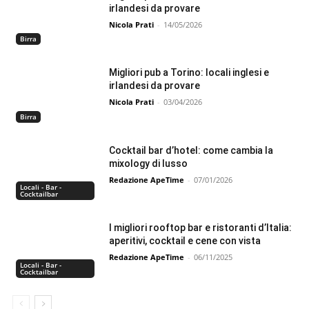
irlandesi da provare
Nicola Prati
-
14/05/2026
Birra
Migliori pub a Torino: locali inglesi e
irlandesi da provare
Nicola Prati
-
03/04/2026
Birra
Cocktail bar d’hotel: come cambia la
mixology di lusso
Redazione ApeTime
-
07/01/2026
Locali - Bar -
Cocktailbar
I migliori rooftop bar e ristoranti d’Italia:
aperitivi, cocktail e cene con vista
Redazione ApeTime
-
06/11/2025
Locali - Bar -
Cocktailbar