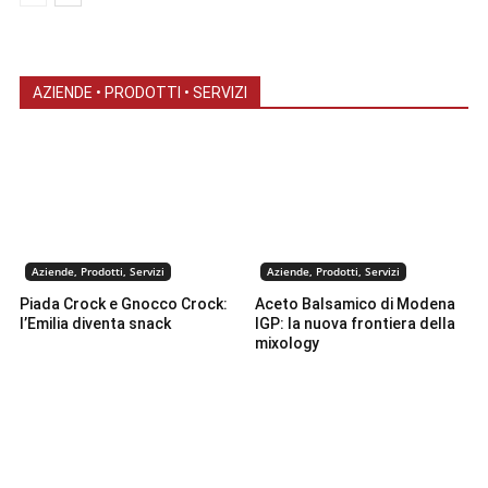
AZIENDE • PRODOTTI • SERVIZI
Aziende, Prodotti, Servizi
Aziende, Prodotti, Servizi
Piada Crock e Gnocco Crock:
Aceto Balsamico di Modena
l’Emilia diventa snack
IGP: la nuova frontiera della
mixology