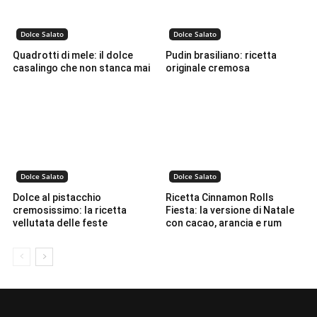
Dolce Salato
Dolce Salato
Quadrotti di mele: il dolce
Pudin brasiliano: ricetta
casalingo che non stanca mai
originale cremosa
Dolce Salato
Dolce Salato
Dolce al pistacchio
Ricetta Cinnamon Rolls
cremosissimo: la ricetta
Fiesta: la versione di Natale
vellutata delle feste
con cacao, arancia e rum