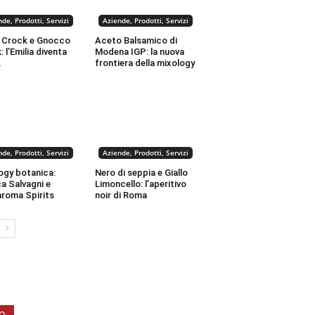
de, Prodotti, Servizi
Aziende, Prodotti, Servizi
 Crock e Gnocco
Aceto Balsamico di
 l’Emilia diventa
Modena IGP: la nuova
k
frontiera della mixology
de, Prodotti, Servizi
Aziende, Prodotti, Servizi
ogy botanica:
Nero di seppia e Giallo
a Salvagni e
Limoncello: l’aperitivo
roma Spirits
noir di Roma