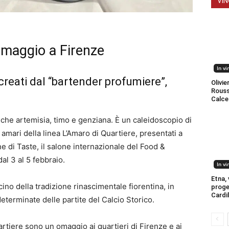
VIN
omaggio a Firenze
In vi
 creati dal “bartender profumiere”,
Olivier
Roussi
Calce
che artemisia, timo e genziana. È un caleidoscopio di
 amari della linea L’Amaro di Quartiere, presentati a
e di Taste, il salone internazionale del Food &
al 3 al 5 febbraio.
In vi
Etna, v
ino della tradizione rinascimentale fiorentina, in
proge
Cardi
eterminate delle partite del Calcio Storico.
uartiere sono un omaggio ai quartieri di Firenze e ai