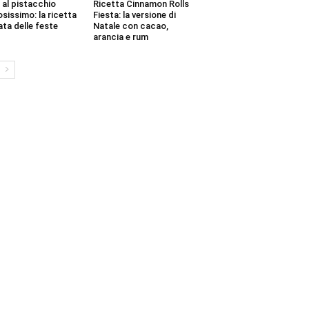
 al pistacchio
Ricetta Cinnamon Rolls
sissimo: la ricetta
Fiesta: la versione di
ata delle feste
Natale con cacao,
arancia e rum