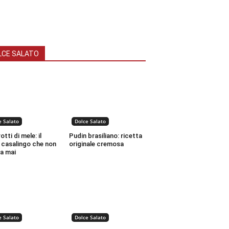
LCE SALATO
e Salato
Dolce Salato
tti di mele: il
Pudin brasiliano: ricetta
 casalingo che non
originale cremosa
a mai
e Salato
Dolce Salato