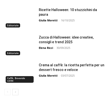
Ricette Halloween: 10 stuzzichini da
paura
Giulia Moretti
-
16/10/2025
Editoriale
Zucca di Halloween: idee creative,
consigli e trend 2025
Elena Ricci
-
30/09/2025
Editoriale
Crema al caffè: la ricetta perfetta per un
dessert fresco e veloce
Giulia Moretti
-
03/07/2025
Caffè, Bevande
calde