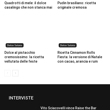
Quadrotti di mele: il dolce
Pudin brasiliano: ricetta
casalingo che non stanca mai
originale cremosa
Dolce Salato
Dolce Salato
Dolce al pistacchio
Ricetta Cinnamon Rolls
cremosissimo: la ricetta
Fiesta: la versione di Natale
vellutata delle feste
con cacao, arancia e rum
INTERVISTE
Vito Sciacovelli vince Raise the Bar