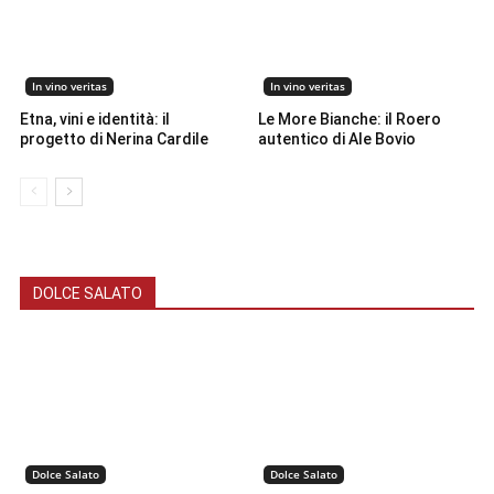
In vino veritas
In vino veritas
Etna, vini e identità: il
Le More Bianche: il Roero
progetto di Nerina Cardile
autentico di Ale Bovio
DOLCE SALATO
Dolce Salato
Dolce Salato