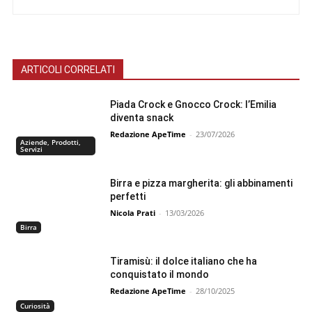
ARTICOLI CORRELATI
Piada Crock e Gnocco Crock: l’Emilia
diventa snack
Redazione ApeTime
-
23/07/2026
Aziende, Prodotti,
Servizi
Birra e pizza margherita: gli abbinamenti
perfetti
Nicola Prati
-
13/03/2026
Birra
Tiramisù: il dolce italiano che ha
conquistato il mondo
Redazione ApeTime
-
28/10/2025
Curiosità