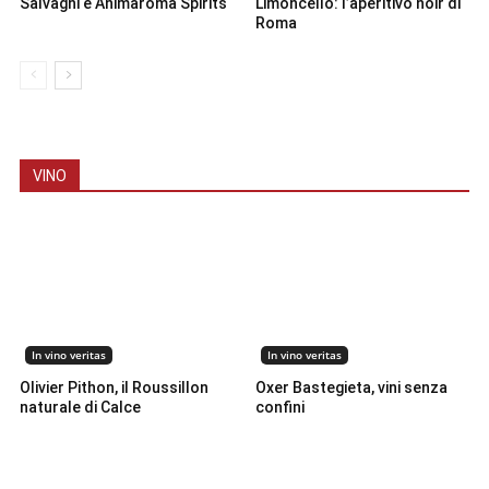
Salvagni e Animaroma Spirits
Limoncello: l’aperitivo noir di
Roma
VINO
In vino veritas
In vino veritas
Olivier Pithon, il Roussillon
Oxer Bastegieta, vini senza
naturale di Calce
confini