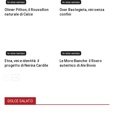
In vino veritas
In vino veritas
Olivier Pithon, il Roussillon
Oxer Bastegieta, vini senza
naturale di Calce
confini
In vino veritas
In vino veritas
Etna, vini e identità: il
Le More Bianche: il Roero
progetto di Nerina Cardile
autentico di Ale Bovio
DOLCE SALATO