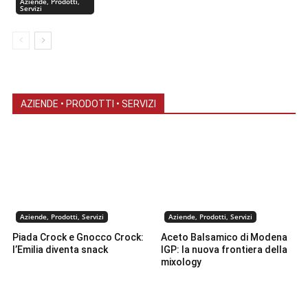
Aziende, Prodotti,
Servizi
AZIENDE • PRODOTTI • SERVIZI
Aziende, Prodotti, Servizi
Aziende, Prodotti, Servizi
Piada Crock e Gnocco Crock:
Aceto Balsamico di Modena
l’Emilia diventa snack
IGP: la nuova frontiera della
mixology