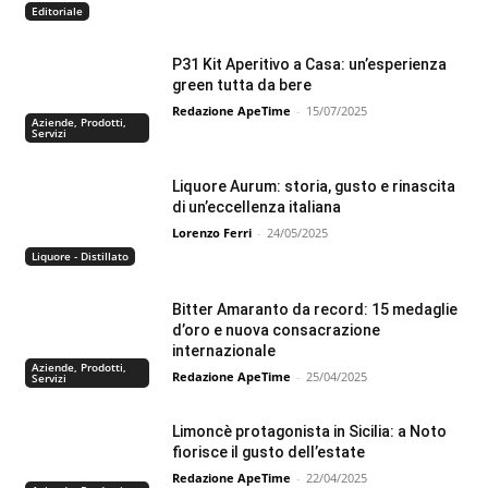
Editoriale
P31 Kit Aperitivo a Casa: un’esperienza
green tutta da bere
Redazione ApeTime
-
15/07/2025
Aziende, Prodotti,
Servizi
Liquore Aurum: storia, gusto e rinascita
di un’eccellenza italiana
Lorenzo Ferri
-
24/05/2025
Liquore - Distillato
Bitter Amaranto da record: 15 medaglie
d’oro e nuova consacrazione
internazionale
Aziende, Prodotti,
Redazione ApeTime
-
25/04/2025
Servizi
Limoncè protagonista in Sicilia: a Noto
fiorisce il gusto dell’estate
Redazione ApeTime
-
22/04/2025