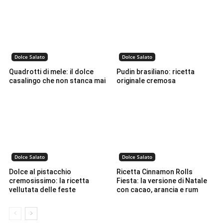
Dolce Salato
Dolce Salato
Quadrotti di mele: il dolce
Pudin brasiliano: ricetta
casalingo che non stanca mai
originale cremosa
Dolce Salato
Dolce Salato
Dolce al pistacchio
Ricetta Cinnamon Rolls
cremosissimo: la ricetta
Fiesta: la versione di Natale
vellutata delle feste
con cacao, arancia e rum