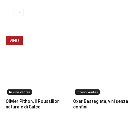
VINO
In vino veritas
In vino veritas
Olivier Pithon, il Roussillon
Oxer Bastegieta, vini senza
naturale di Calce
confini