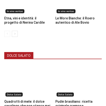
In vino veritas
In vino veritas
Etna, vini e identità: il
Le More Bianche: il Roero
progetto di Nerina Cardile
autentico di Ale Bovio
DOLCE SALATO
Dolce Salato
Dolce Salato
Quadrotti di mele: il dolce
Pudin brasiliano: ricetta
casalingo che non stanca mai
originale cremosa