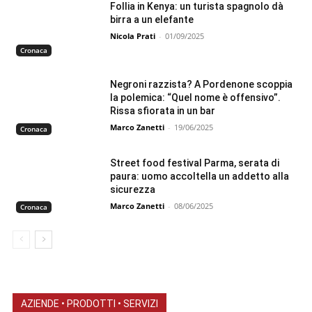
Follia in Kenya: un turista spagnolo dà
birra a un elefante
Nicola Prati
-
01/09/2025
Cronaca
Negroni razzista? A Pordenone scoppia
la polemica: “Quel nome è offensivo”.
Rissa sfiorata in un bar
Marco Zanetti
-
19/06/2025
Cronaca
Street food festival Parma, serata di
paura: uomo accoltella un addetto alla
sicurezza
Marco Zanetti
-
08/06/2025
Cronaca
AZIENDE • PRODOTTI • SERVIZI