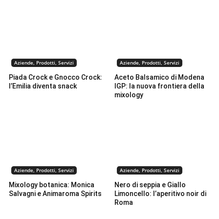
Aziende, Prodotti, Servizi
Aziende, Prodotti, Servizi
Piada Crock e Gnocco Crock:
Aceto Balsamico di Modena
l’Emilia diventa snack
IGP: la nuova frontiera della
mixology
Aziende, Prodotti, Servizi
Aziende, Prodotti, Servizi
Mixology botanica: Monica
Nero di seppia e Giallo
Salvagni e Animaroma Spirits
Limoncello: l’aperitivo noir di
Roma