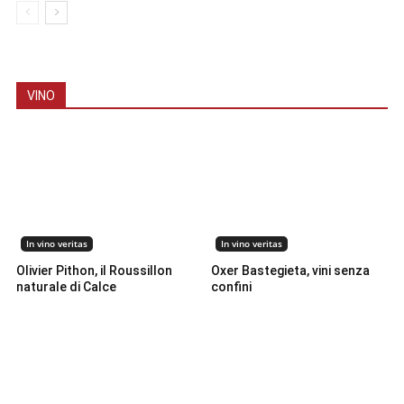
VINO
In vino veritas
In vino veritas
Olivier Pithon, il Roussillon
Oxer Bastegieta, vini senza
naturale di Calce
confini