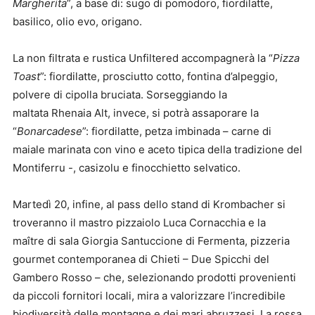
Margherita
”, a base di: sugo di pomodoro, fiordilatte,
basilico, olio evo, origano.
La non filtrata e rustica Unfiltered accompagnerà la “
Pizza
Toast
”: fiordilatte, prosciutto cotto, fontina d’alpeggio,
polvere di cipolla bruciata. Sorseggiando la
maltata Rhenaia Alt, invece, si potrà assaporare la
“
Bonarcadese
”: fiordilatte, petza imbinada – carne di
maiale marinata con vino e aceto tipica della tradizione del
Montiferru -, casizolu e finocchietto selvatico.
Martedì 20, infine, al pass dello stand di Krombacher si
troveranno il mastro pizzaiolo Luca Cornacchia e la
maître di sala Giorgia Santuccione di Fermenta, pizzeria
gourmet contemporanea di Chieti – Due Spicchi del
Gambero Rosso – che, selezionando prodotti provenienti
da piccoli fornitori locali, mira a valorizzare l’incredibile
biodiversità delle montagne e dei mari abruzzesi. La rossa