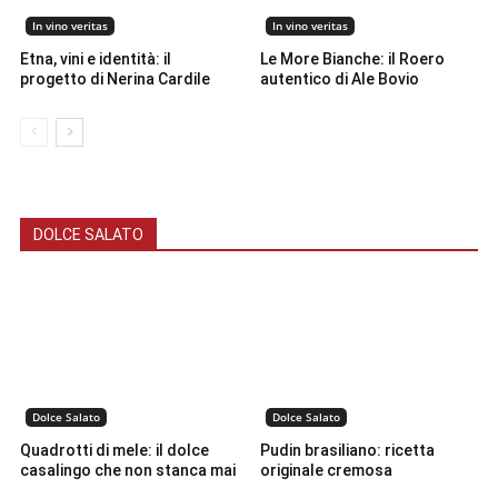
In vino veritas
In vino veritas
Etna, vini e identità: il
Le More Bianche: il Roero
progetto di Nerina Cardile
autentico di Ale Bovio
DOLCE SALATO
Dolce Salato
Dolce Salato
Quadrotti di mele: il dolce
Pudin brasiliano: ricetta
casalingo che non stanca mai
originale cremosa