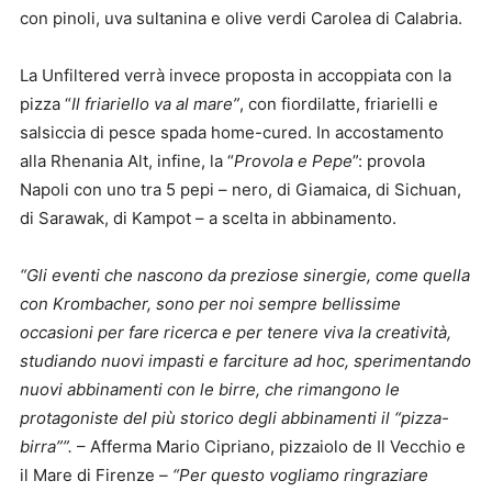
con pinoli, uva sultanina e olive verdi Carolea di Calabria.
La Unfiltered verrà invece proposta in accoppiata con la
pizza “
Il friariello va al mare”
, con fiordilatte, friarielli e
salsiccia di pesce spada home-cured. In accostamento
alla Rhenania Alt, infine, la “
Provola e Pepe
”: provola
Napoli con uno tra 5 pepi – nero, di Giamaica, di Sichuan,
di Sarawak, di Kampot – a scelta in abbinamento.
“Gli eventi che nascono da preziose sinergie, come quella
con Krombacher, sono per noi sempre bellissime
occasioni per fare ricerca
e per tenere viva la creatività,
studiando nuovi impasti e farciture ad hoc, sperimentando
nuovi abbinamenti con le birre, che rimangono le
protagoniste del più storico degli abbinamenti il “pizza-
birra””.
– Afferma Mario Cipriano, pizzaiolo de Il Vecchio e
il Mare di Firenze
– “Per questo vogliamo ringraziare