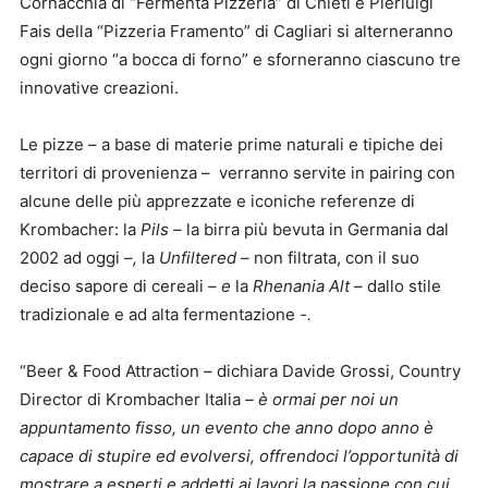
Cornacchia di “Fermenta Pizzeria” di Chieti e Pierluigi
Fais della “Pizzeria Framento” di Cagliari si alterneranno
ogni giorno “a bocca di forno” e sforneranno ciascuno tre
innovative creazioni.
Le pizze – a base di materie prime naturali e tipiche dei
territori di provenienza – verranno servite in pairing con
alcune delle più apprezzate e iconiche referenze di
Krombacher: la
Pils –
la birra più bevuta in Germania dal
2002 ad oggi –
,
la
Unfiltered –
non filtrata, con il suo
deciso sapore di cereali
– e
la
Rhenania Alt
– dallo stile
tradizionale e ad alta fermentazione
-.
“Beer & Food Attraction
–
dichiara Davide Grossi, Country
Director di Krombacher Italia
– è ormai
per noi
un
appuntamento fisso, un evento che anno dopo anno è
capace di stupire ed evolversi, offrendoci l’opportunità di
mostrare a esperti e addetti ai lavori la passione con cui