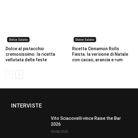
Dolce Salato
Dolce Salato
Dolce al pistacchio
Ricetta Cinnamon Rolls
cremosissimo: la ricetta
Fiesta: la versione di Natale
vellutata delle feste
con cacao, arancia e rum
INTERVISTE
Vito Sciacovelli vince Raise the Bar
2026
05/06/2026