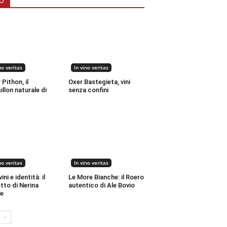
O
no veritas
In vino veritas
 Pithon, il
Oxer Bastegieta, vini
llon naturale di
senza confini
no veritas
In vino veritas
ini e identità: il
Le More Bianche: il Roero
tto di Nerina
autentico di Ale Bovio
le