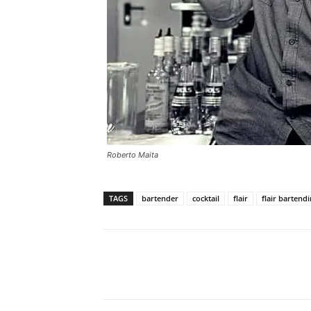
Roberto Maita
TAGS
bartender
cocktail
flair
flair bartend
Condividi