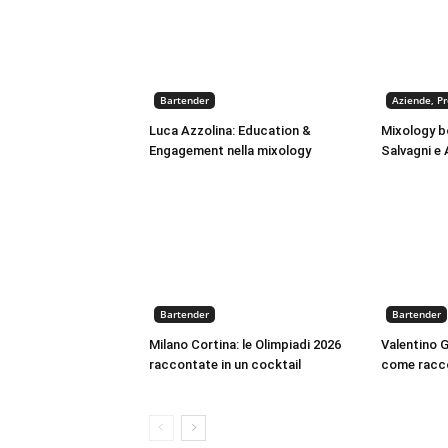
Bartender
Aziende, Pro
Luca Azzolina: Education &
Mixology b
Engagement nella mixology
Salvagni e
Bartender
Bartender
Milano Cortina: le Olimpiadi 2026
Valentino Ga
raccontate in un cocktail
come racco