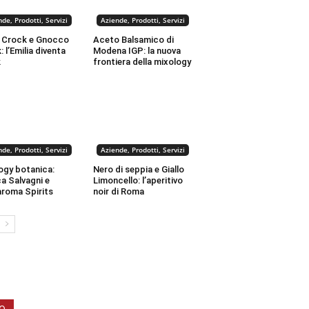
de, Prodotti, Servizi
Aziende, Prodotti, Servizi
 Crock e Gnocco
Aceto Balsamico di
 l’Emilia diventa
Modena IGP: la nuova
k
frontiera della mixology
de, Prodotti, Servizi
Aziende, Prodotti, Servizi
ogy botanica:
Nero di seppia e Giallo
a Salvagni e
Limoncello: l’aperitivo
roma Spirits
noir di Roma