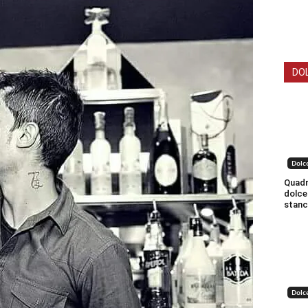
DO
Dolc
Quadro
dolce
stanc
Dolc