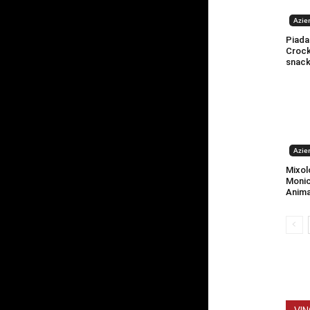
Azien
Piada
Crock:
snac
Azien
Mixol
Monic
Anima