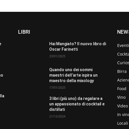
LIBRI
NEW
e
Hai Mangiato? Il nuovo libro di
Eventi
Oscar Farinetti
Cockta
23/01/2025
Curios
Quando uno dei sommi
Birra
no
maestri dell’arte ispira un
Aziend
maestro della mixology
17/01/2025
Food
lla
Vino
3 libri (più uno) da regalare a
un appassionato di cocktail e
Video 
distillati
In vin
21/12/2024
Locali