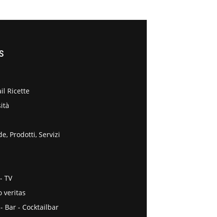
S
il Ricette
ità
e, Prodotti, Servizi
- TV
o veritas
 - Bar - Cocktailbar