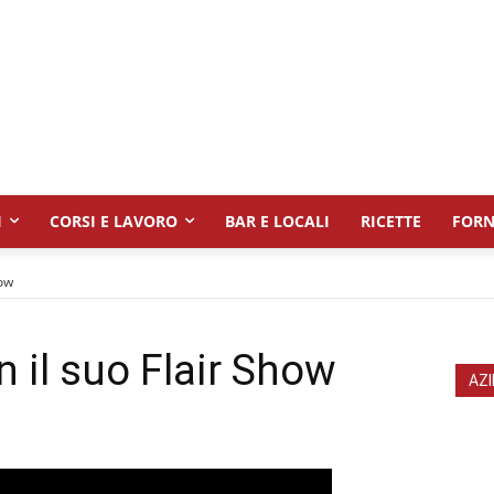
I
CORSI E LAVORO
BAR E LOCALI
RICETTE
FORN
how
 il suo Flair Show
AZI