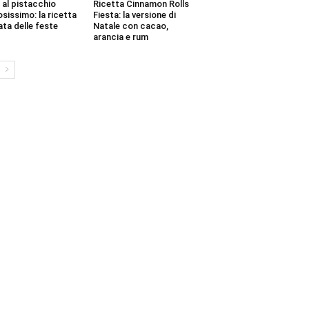
 al pistacchio
Ricetta Cinnamon Rolls
sissimo: la ricetta
Fiesta: la versione di
ata delle feste
Natale con cacao,
arancia e rum