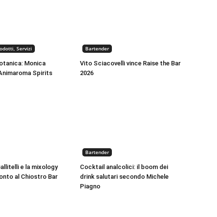
dotti, Servizi
Bartender
otanica: Monica
Vito Sciacovelli vince Raise the Bar
 Animaroma Spirits
2026
Bartender
llitelli e la mixology
Cocktail analcolici: il boom dei
nto al Chiostro Bar
drink salutari secondo Michele
Piagno