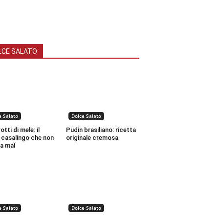
LCE SALATO
e Salato
Dolce Salato
tti di mele: il
Pudin brasiliano: ricetta
 casalingo che non
originale cremosa
a mai
e Salato
Dolce Salato