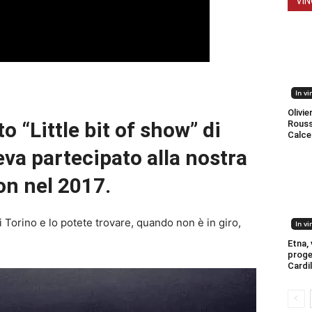
VIN
In vi
Olivier
 “Little bit of show” di
Roussi
Calce
va partecipato alla nostra
on nel 2017.
 Torino e lo potete trovare, quando non è in giro,
In vi
Etna, v
proge
Cardi