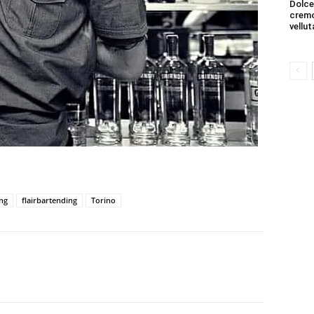
Dolce
cremo
vellut
ing
flairbartending
Torino