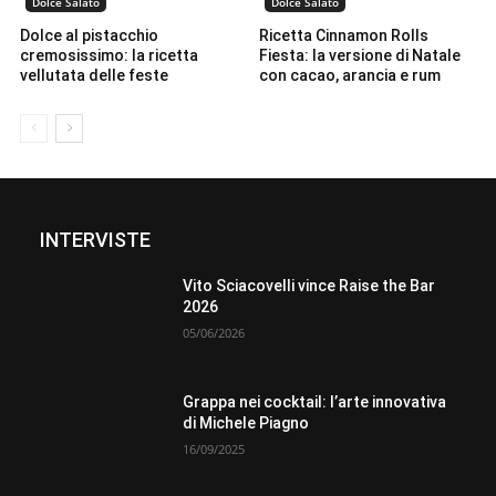
Dolce Salato
Dolce Salato
Dolce al pistacchio
Ricetta Cinnamon Rolls
cremosissimo: la ricetta
Fiesta: la versione di Natale
vellutata delle feste
con cacao, arancia e rum
INTERVISTE
Vito Sciacovelli vince Raise the Bar
2026
05/06/2026
Grappa nei cocktail: l’arte innovativa
di Michele Piagno
16/09/2025