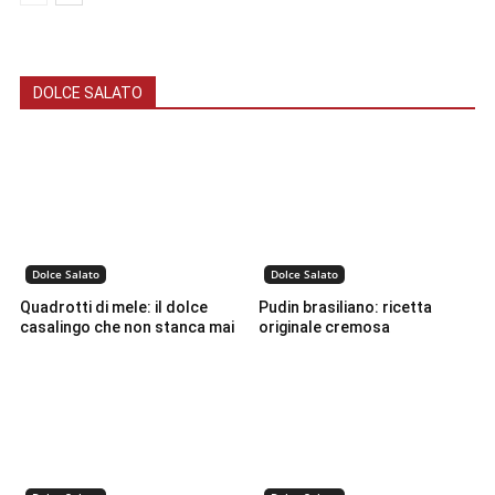
DOLCE SALATO
Dolce Salato
Dolce Salato
Quadrotti di mele: il dolce
Pudin brasiliano: ricetta
casalingo che non stanca mai
originale cremosa