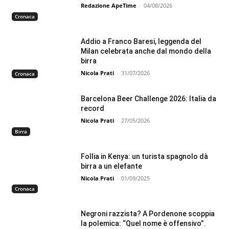
Redazione ApeTime
-
04/08/2026
Cronaca
Addio a Franco Baresi, leggenda del
Milan celebrata anche dal mondo della
birra
Nicola Prati
-
31/07/2026
Cronaca
Barcelona Beer Challenge 2026: Italia da
record
Nicola Prati
-
27/05/2026
Birra
Follia in Kenya: un turista spagnolo dà
birra a un elefante
Nicola Prati
-
01/09/2025
Cronaca
Negroni razzista? A Pordenone scoppia
la polemica: “Quel nome è offensivo”.