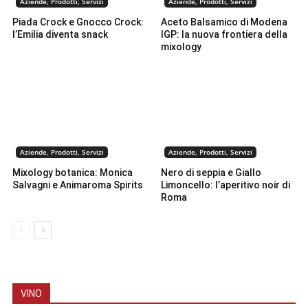
Aziende, Prodotti, Servizi
Aziende, Prodotti, Servizi
Piada Crock e Gnocco Crock:
Aceto Balsamico di Modena
l’Emilia diventa snack
IGP: la nuova frontiera della
mixology
Aziende, Prodotti, Servizi
Aziende, Prodotti, Servizi
Mixology botanica: Monica
Nero di seppia e Giallo
Salvagni e Animaroma Spirits
Limoncello: l’aperitivo noir di
Roma
VINO