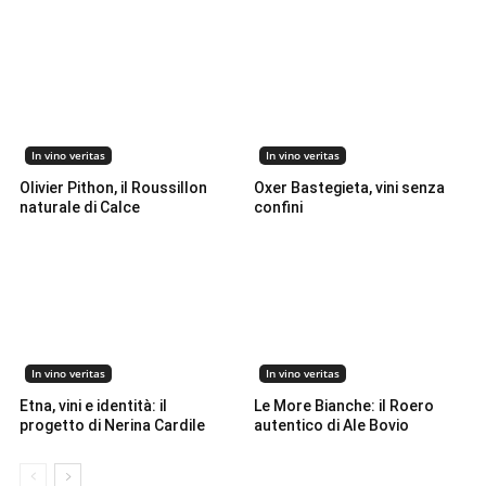
In vino veritas
In vino veritas
Olivier Pithon, il Roussillon
Oxer Bastegieta, vini senza
naturale di Calce
confini
In vino veritas
In vino veritas
Etna, vini e identità: il
Le More Bianche: il Roero
progetto di Nerina Cardile
autentico di Ale Bovio