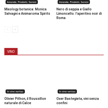
Aziende, Prodotti, Servizi
Aziende, Prodotti, Servizi
Mixology botanica: Monica
Nero di seppia e Giallo
Salvagni e Animaroma Spirits
Limoncello: l’aperitivo noir di
Roma
VINO
In vino veritas
In vino veritas
Olivier Pithon, il Roussillon
Oxer Bastegieta, vini senza
naturale di Calce
confini