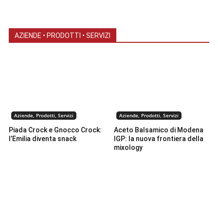
AZIENDE • PRODOTTI • SERVIZI
Aziende, Prodotti, Servizi
Aziende, Prodotti, Servizi
Piada Crock e Gnocco Crock:
Aceto Balsamico di Modena
l’Emilia diventa snack
IGP: la nuova frontiera della
mixology