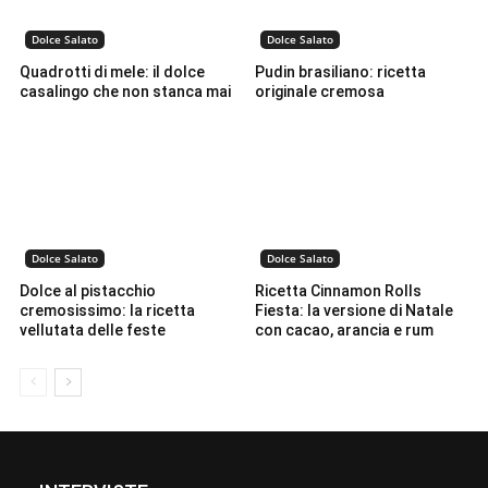
Dolce Salato
Dolce Salato
Quadrotti di mele: il dolce
Pudin brasiliano: ricetta
casalingo che non stanca mai
originale cremosa
Dolce Salato
Dolce Salato
Dolce al pistacchio
Ricetta Cinnamon Rolls
cremosissimo: la ricetta
Fiesta: la versione di Natale
vellutata delle feste
con cacao, arancia e rum