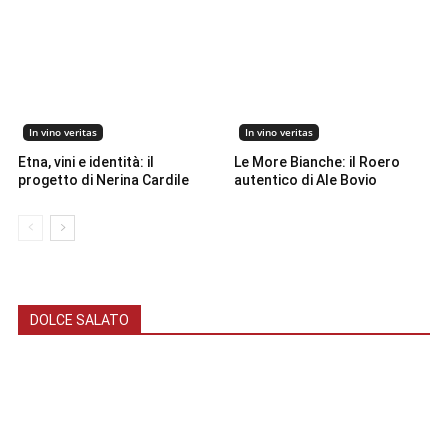
In vino veritas
In vino veritas
Etna, vini e identità: il
Le More Bianche: il Roero
progetto di Nerina Cardile
autentico di Ale Bovio
DOLCE SALATO