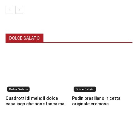
DOLCE SALATO
Dolce Salato
Dolce Salato
Quadrotti di mele: il dolce
Pudin brasiliano: ricetta
casalingo che non stanca mai
originale cremosa