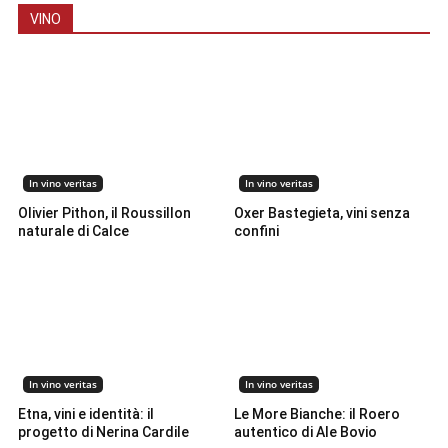
VINO
In vino veritas
In vino veritas
Olivier Pithon, il Roussillon
Oxer Bastegieta, vini senza
naturale di Calce
confini
In vino veritas
In vino veritas
Etna, vini e identità: il
Le More Bianche: il Roero
progetto di Nerina Cardile
autentico di Ale Bovio