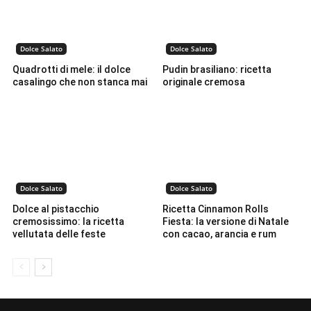
Dolce Salato
Dolce Salato
Quadrotti di mele: il dolce
Pudin brasiliano: ricetta
casalingo che non stanca mai
originale cremosa
Dolce Salato
Dolce Salato
Dolce al pistacchio
Ricetta Cinnamon Rolls
cremosissimo: la ricetta
Fiesta: la versione di Natale
vellutata delle feste
con cacao, arancia e rum