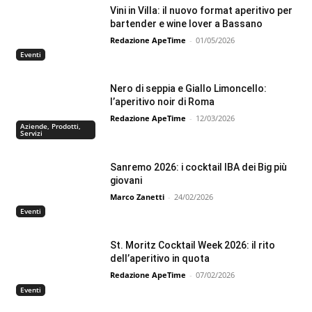
Vini in Villa: il nuovo format aperitivo per
bartender e wine lover a Bassano
Redazione ApeTime
-
01/05/2026
Eventi
Nero di seppia e Giallo Limoncello:
l’aperitivo noir di Roma
Redazione ApeTime
-
12/03/2026
Aziende, Prodotti,
Servizi
Sanremo 2026: i cocktail IBA dei Big più
giovani
Marco Zanetti
-
24/02/2026
Eventi
St. Moritz Cocktail Week 2026: il rito
dell’aperitivo in quota
Redazione ApeTime
-
07/02/2026
Eventi