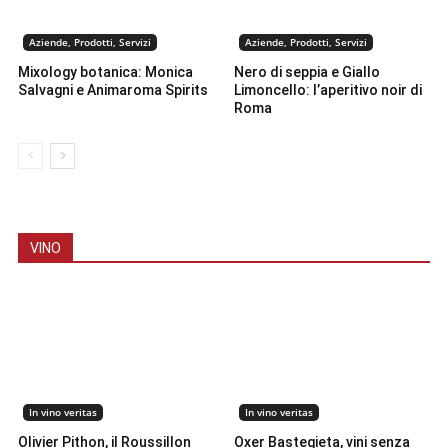
Aziende, Prodotti, Servizi
Aziende, Prodotti, Servizi
Mixology botanica: Monica
Nero di seppia e Giallo
Salvagni e Animaroma Spirits
Limoncello: l’aperitivo noir di
Roma
VINO
In vino veritas
In vino veritas
Olivier Pithon, il Roussillon
Oxer Bastegieta, vini senza