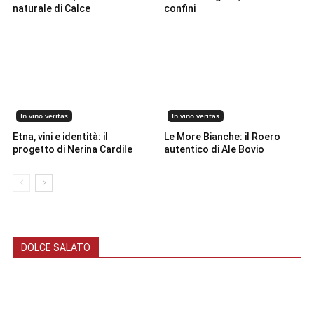
naturale di Calce
confini
In vino veritas
In vino veritas
Etna, vini e identità: il
Le More Bianche: il Roero
progetto di Nerina Cardile
autentico di Ale Bovio
DOLCE SALATO