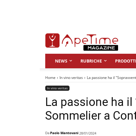
NEWS
RUBRICHE
PRODOTT
Home
In vino veritas
La passione ha il "Sopravven
In vino veritas
La passione ha il
Sommelier a Cont
Da
Paolo Mantovani
28/01/2024