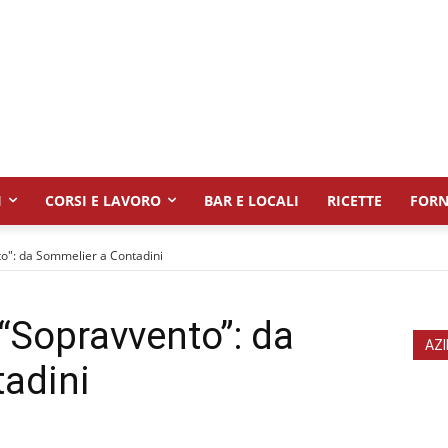
I
CORSI E LAVORO
BAR E LOCALI
RICETTE
FORN
to": da Sommelier a Contadini
 “Sopravvento”: da
AZI
adini