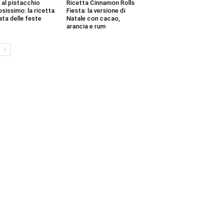
 al pistacchio
Ricetta Cinnamon Rolls
sissimo: la ricetta
Fiesta: la versione di
ata delle feste
Natale con cacao,
arancia e rum