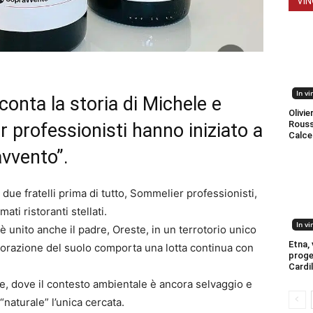
VIN
In vi
cconta la storia di Michele e
Olivier
Roussi
 professionisti hanno iniziato a
Calce
avvento”.
due fratelli prima di tutto, Sommelier professionisti,
ti ristoranti stellati.
In vi
è unito anche il padre, Oreste, in un terrotorio unico
Etna, v
orazione del suolo comporta una lotta continua con
proge
Cardi
e, dove il contesto ambientale è ancora selvaggio e
“naturale” l’unica cercata.