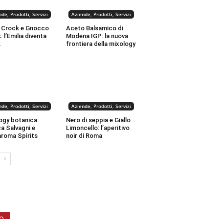
de, Prodotti, Servizi
Aziende, Prodotti, Servizi
 Crock e Gnocco
Aceto Balsamico di
 l’Emilia diventa
Modena IGP: la nuova
k
frontiera della mixology
de, Prodotti, Servizi
Aziende, Prodotti, Servizi
ogy botanica:
Nero di seppia e Giallo
a Salvagni e
Limoncello: l’aperitivo
roma Spirits
noir di Roma