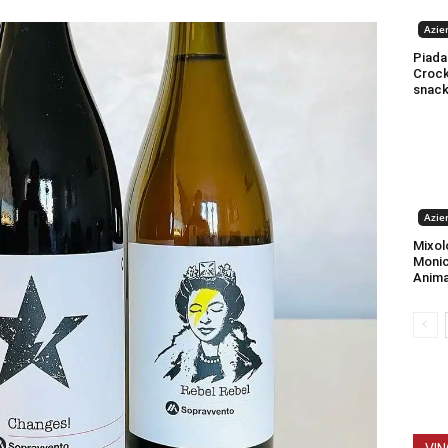
Azien
Piada
Crock:
snac
Azien
Mixol
Monic
Anima