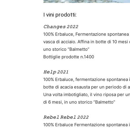
I vini prodotti:
𝙲𝚑𝚊𝚗𝚐𝚎𝚜 𝟸𝟶𝟸𝟸
100% Erbaluce, Fermentazione spontanea e
vasca di acciaio. Affina in botte di 10 mes
uno storico “Balmetto”
Bottiglie prodotte n.1400
𝙷𝚎𝚕𝚙 𝟸𝟶𝟸𝟷
100% Erbaluce, fermentazione spontanea in
botte di acacia esausta per un periodo di 
Una volta imbotigliato, il vino riposa per u
di 6 mesi, in uno storico “Balmetto”
𝚁𝚎𝚋𝚎𝚕 𝚁𝚎𝚋𝚎𝚕 𝟸𝟶𝟸𝟸
100% Erbaluce Fermentazione spontanea in 