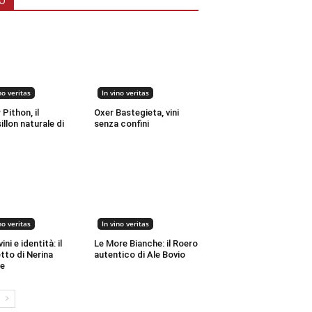
O
no veritas
In vino veritas
 Pithon, il
Oxer Bastegieta, vini
llon naturale di
senza confini
no veritas
In vino veritas
ini e identità: il
Le More Bianche: il Roero
tto di Nerina
autentico di Ale Bovio
le