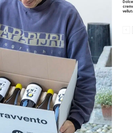
Dolce
cremo
vellut