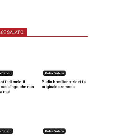
LCE SALATO
e Salato
Dolce Salato
tti di mele: il
Pudin brasiliano: ricetta
 casalingo che non
originale cremosa
a mai
e Salato
Dolce Salato