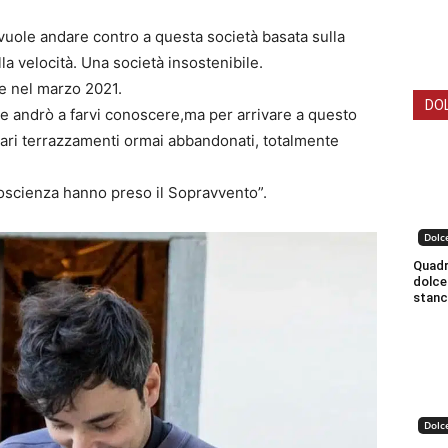
vuole andare contro a questa società basata sulla
a velocità. Una società insostenibile.
ce nel marzo 2021.
DO
che andrò a farvi conoscere,ma per arrivare a questo
ari terrazzamenti ormai abbandonati, totalmente
oscienza hanno preso il Sopravvento”.
Dolc
Quadro
dolce
stanc
Dolc