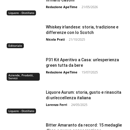
Redazione ApeTime
-
21/05/2026
Liquore - Distillato
Whiskey irlandese: storia, tradizione e
differenze con lo Scotch
Nicola Prati
-
21/10/2025
Editoriale
P31 Kit Aperitivo a Casa: un’esperienza
green tutta da bere
Redazione ApeTime
-
15/07/2025
Aziende, Prodotti,
Servizi
Liquore Aurum: storia, gusto e rinascita
di un’eccellenza italiana
Lorenzo Ferri
-
24/05/2025
Liquore - Distillato
Bitter Amaranto da record: 15 medaglie