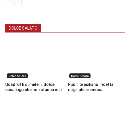
DOLCE SALATO
Dolce Salato
Dolce Salato
Quadrotti di mele: il dolce
Pudin brasiliano: ricetta
casalingo che non stanca mai
originale cremosa