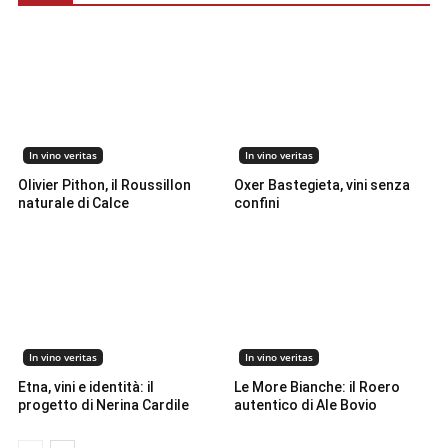
In vino veritas
In vino veritas
Olivier Pithon, il Roussillon
Oxer Bastegieta, vini senza
naturale di Calce
confini
In vino veritas
In vino veritas
Etna, vini e identità: il
Le More Bianche: il Roero
progetto di Nerina Cardile
autentico di Ale Bovio