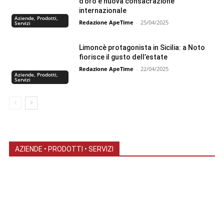
d’oro e nuova consacrazione
internazionale
Aziende, Prodotti,
Redazione ApeTime
-
25/04/2025
Servizi
Limoncè protagonista in Sicilia: a Noto
fiorisce il gusto dell’estate
Redazione ApeTime
-
22/04/2025
Aziende, Prodotti,
Servizi
AZIENDE • PRODOTTI • SERVIZI