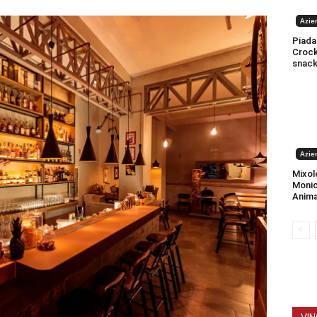
Azien
Piada
Crock:
snac
Azien
Mixol
Monic
Anima