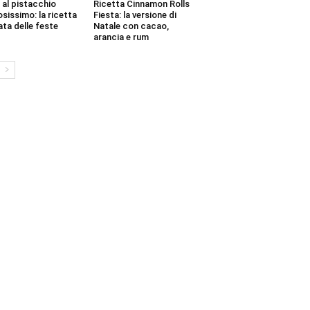
 al pistacchio
Ricetta Cinnamon Rolls
sissimo: la ricetta
Fiesta: la versione di
ata delle feste
Natale con cacao,
arancia e rum