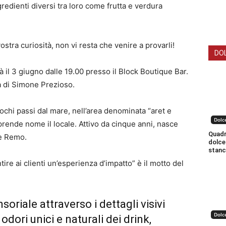
gredienti diversi tra loro come frutta e verdura
ostra curiosità, non vi resta che venire a provarli!
DO
à il 3 giugno dalle 19.00 presso il Block Boutique Bar.
ra di Simone Prezioso.
ochi passi dal mare, nell’area denominata “aret e
Dolc
 prende nome il locale. Attivo da cinque anni, nasce
Quadro
 e Remo.
dolce
stanc
re ai clienti un’esperienza d’impatto” è il motto del
soriale attraverso i dettagli visivi
Dolc
odori unici e naturali dei drink,