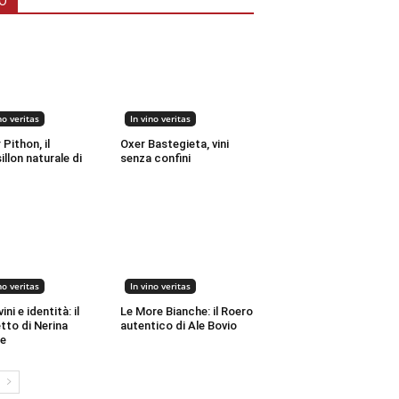
O
no veritas
In vino veritas
 Pithon, il
Oxer Bastegieta, vini
llon naturale di
senza confini
no veritas
In vino veritas
ini e identità: il
Le More Bianche: il Roero
tto di Nerina
autentico di Ale Bovio
le