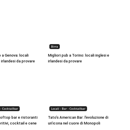
Birra
b a Genova: locali
Migliori pub a Torino: locali inglesi e
e irlandesi da provare
irlandesi da provare
 - Cocktailbar
Locali - Bar - Cocktailbar
ooftop bar e ristoranti
Tato’s American Bar: l’evoluzione di
eritivi, cocktail e cene
un’icona nel cuore di Monopoli