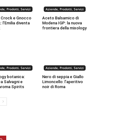
de, Prodotti, Servizi
Aziende, Prodotti, Servizi
 Crock e Gnocco
Aceto Balsamico di
 l’Emilia diventa
Modena IGP: la nuova
k
frontiera della mixology
de, Prodotti, Servizi
Aziende, Prodotti, Servizi
ogy botanica:
Nero di seppia e Giallo
a Salvagni e
Limoncello: l’aperitivo
roma Spirits
noir di Roma