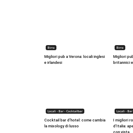
Birra
Birra
Migliori pub a Verona: locali inglesi
Migliori pu
e irlandesi
britannici 
Locali - Bar - Cocktailbar
Locali - Bar
Cocktail bar d’hotel: come cambia
I migliori r
la mixology di lusso
d’Italia: ap
con vista