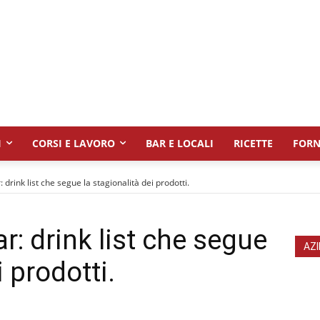
I
CORSI E LAVORO
BAR E LOCALI
RICETTE
FORN
 drink list che segue la stagionalità dei prodotti.
r: drink list che segue
AZI
i prodotti.