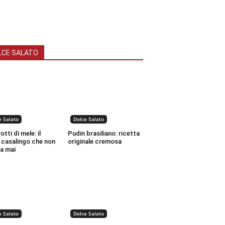
LCE SALATO
e Salato
Dolce Salato
tti di mele: il
Pudin brasiliano: ricetta
 casalingo che non
originale cremosa
a mai
e Salato
Dolce Salato