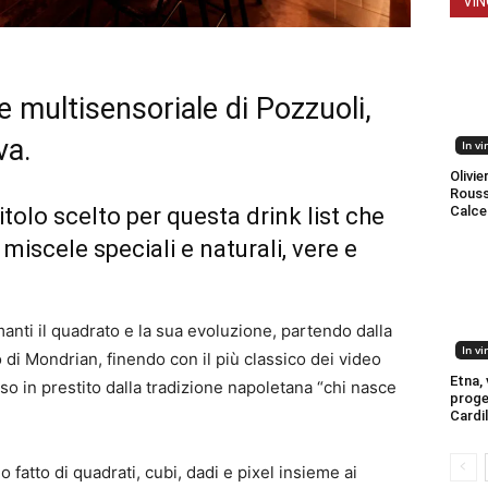
VIN
le multisensoriale di Pozzuoli,
va.
In vi
Olivier
Roussi
Calce
itolo scelto per questa drink list che
iscele speciali e naturali, vere e
anti il quadrato e la sua evoluzione, partendo dalla
In vi
di Mondrian, finendo con il più classico dei video
Etna, v
eso in prestito dalla tradizione napoletana “chi nasce
proge
Cardi
fatto di quadrati, cubi, dadi e pixel insieme ai